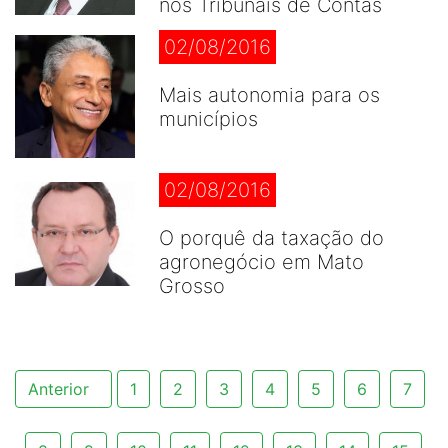
nos Tribunais de Contas
02/08/2016
Mais autonomia para os
municípios
02/08/2016
O porquê da taxação do
agronegócio em Mato
Grosso
Anterior
1
2
3
4
5
6
7