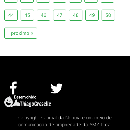
44
45
46
47
48
49
50
proximo »
Copyright - Jornal da Noticia e um meio de
comunicacao de propriedade da AMZ Ltda.