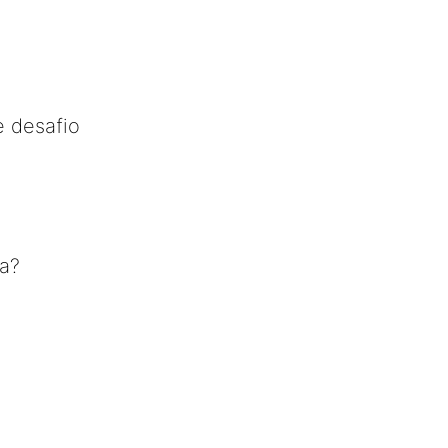
e desafio
ta?