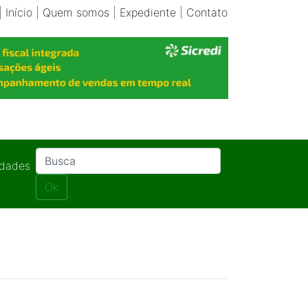
|
Início
|
Quem somos
|
Expediente
|
Contato
idades
Ok