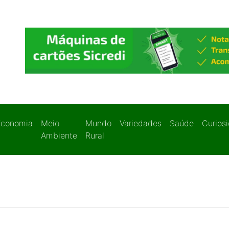
Economia
Meio
Mundo
Variedades
Saúde
Curios
Ambiente
Rural