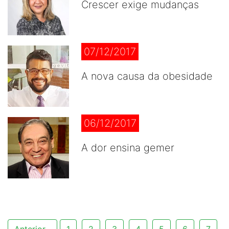
Crescer exige mudanças
07/12/2017
A nova causa da obesidade
06/12/2017
A dor ensina gemer
Anterior
1
2
3
4
5
6
7