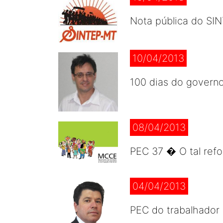
Nota pública do SI
10/04/2013
100 dias do govern
08/04/2013
PEC 37 � O tal ref
04/04/2013
PEC do trabalhador