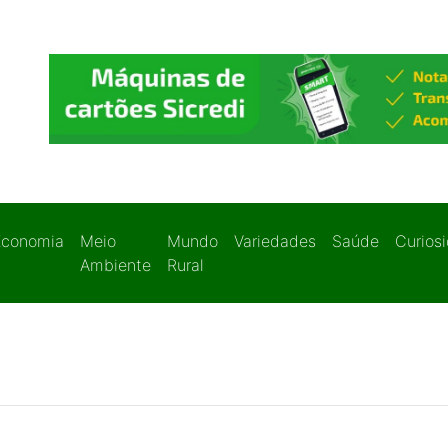
Economia
Meio
Mundo
Variedades
Saúde
Curios
Ambiente
Rural