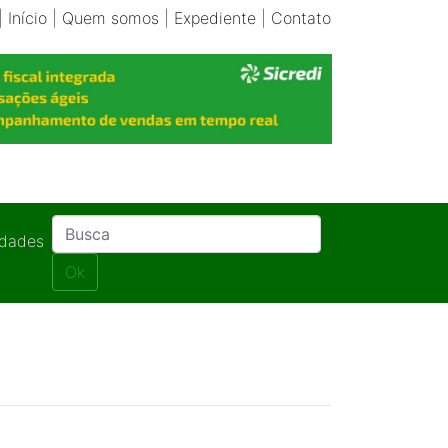
|
Início
|
Quem somos
|
Expediente
|
Contato
idades
Ok