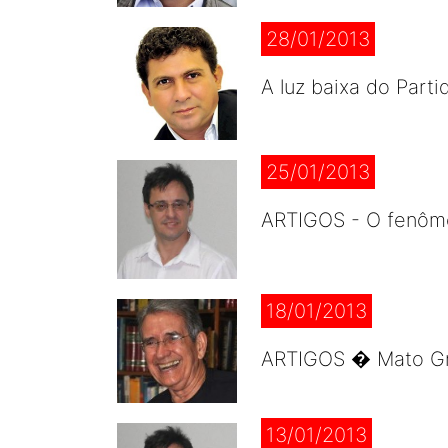
28/01/2013
A luz baixa do Part
25/01/2013
ARTIGOS - O fenôme
18/01/2013
ARTIGOS � Mato Gr
13/01/2013