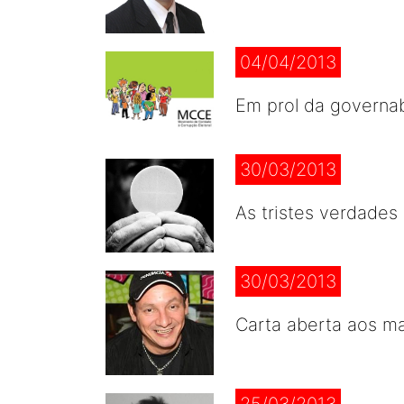
04/04/2013
Em prol da governa
30/03/2013
As tristes verdades
30/03/2013
Carta aberta aos m