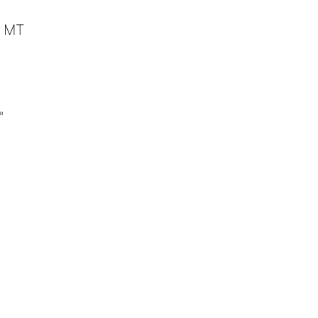
e MT
"