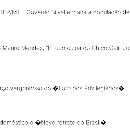
NTEP/MT - Governo Silval engana a população d
o Mauro Mendes, "É tudo culpa do Chico Galindo
orço vergonhoso do �Foro dos Privilegiados�
 doméstico o �Novo retrato do Brasil�