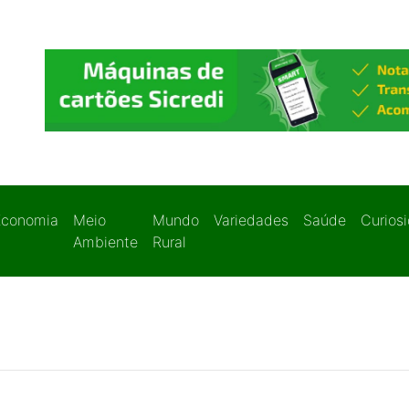
Economia
Meio
Mundo
Variedades
Saúde
Curios
Ambiente
Rural