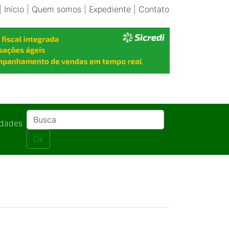
|
Início
|
Quem somos
|
Expediente
|
Contato
idades
Ok