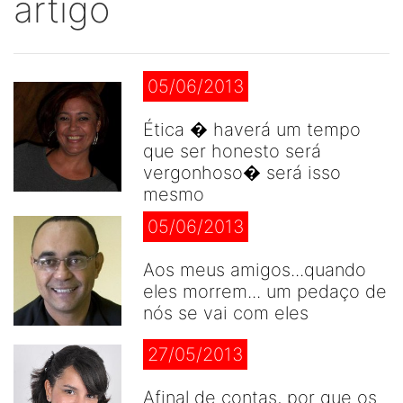
artigo
05/06/2013
Ética � haverá um tempo
que ser honesto será
vergonhoso� será isso
mesmo
05/06/2013
Aos meus amigos...quando
eles morrem... um pedaço de
nós se vai com eles
27/05/2013
Afinal de contas, por que os