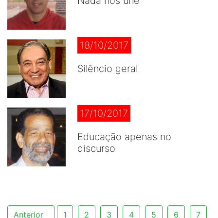
Nada nos une
18/10/2017
Silêncio geral
17/10/2017
Educação apenas no
discurso
Anterior
1
2
3
4
5
6
7