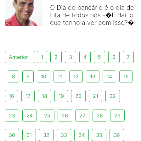
O Dia do bancário é o dia de
luta de todos nós -�E daí, o
que tenho a ver com isso?�
Anterior
1
2
3
4
5
6
7
8
9
10
11
12
13
14
15
16
17
18
19
20
21
22
23
24
25
26
27
28
29
30
31
32
33
34
35
36