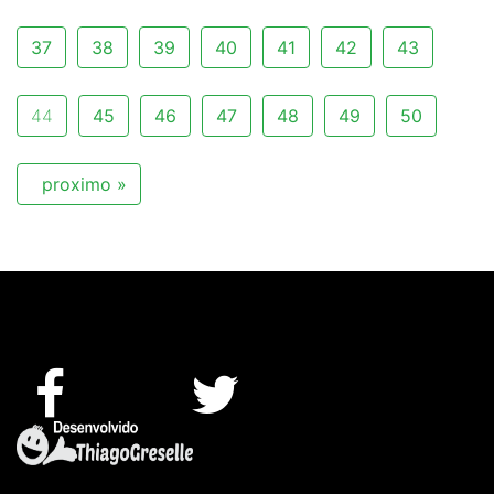
37
38
39
40
41
42
43
44
45
46
47
48
49
50
proximo »