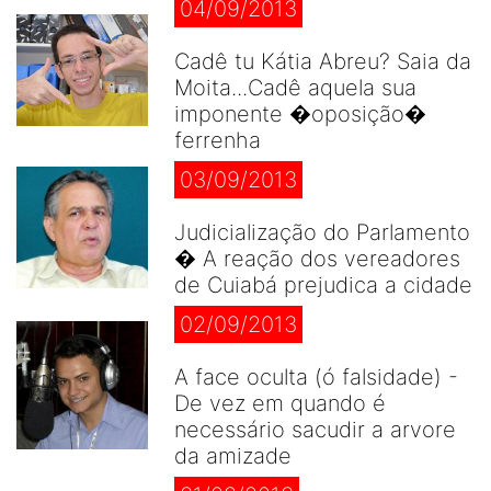
04/09/2013
Cadê tu Kátia Abreu? Saia da
Moita...Cadê aquela sua
imponente �oposição�
ferrenha
03/09/2013
Judicialização do Parlamento
� A reação dos vereadores
de Cuiabá prejudica a cidade
02/09/2013
A face oculta (ó falsidade) -
De vez em quando é
necessário sacudir a arvore
da amizade