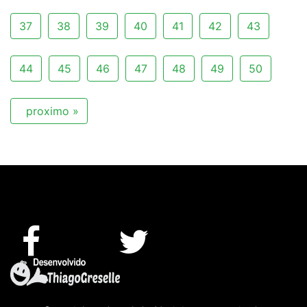
37
38
39
40
41
42
43
44
45
46
47
48
49
50
proximo »