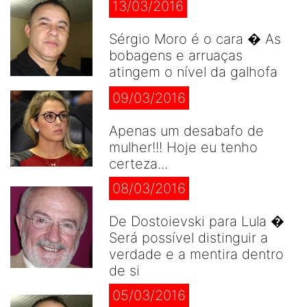
13/03/2016
Sérgio Moro é o cara � As
bobagens e arruaças
atingem o nível da galhofa
09/03/2016
Apenas um desabafo de
mulher!!! Hoje eu tenho
certeza...
08/03/2016
De Dostoievski para Lula �
Será possível distinguir a
verdade e a mentira dentro
de si
05/03/2016