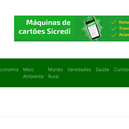
Economia
Meio
Mundo
Variedades
Saúde
Curios
Ambiente
Rural