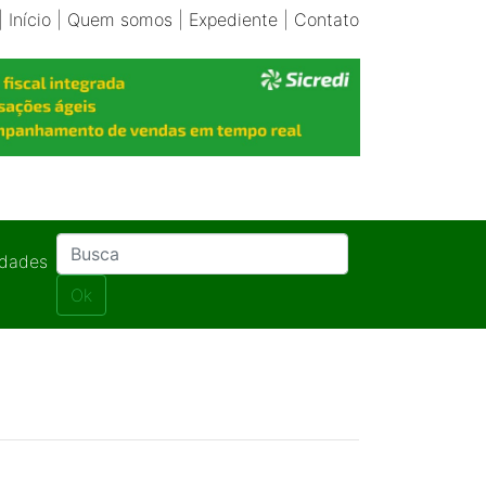
|
Início
|
Quem somos
|
Expediente
|
Contato
idades
Ok