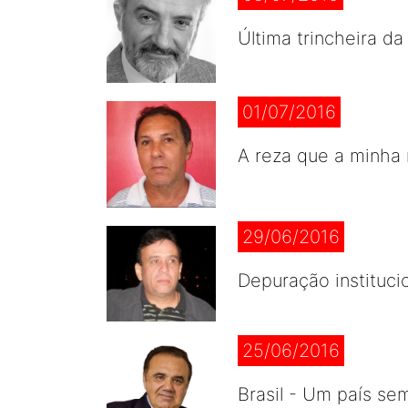
Última trincheira d
01/07/2016
A reza que a minha
29/06/2016
Depuração institucio
25/06/2016
Brasil - Um país se