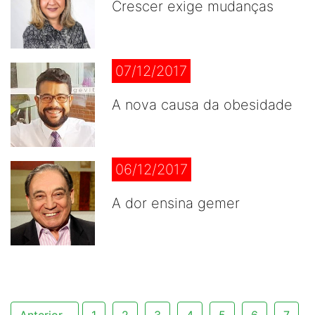
Crescer exige mudanças
07/12/2017
A nova causa da obesidade
06/12/2017
A dor ensina gemer
Anterior
1
2
3
4
5
6
7