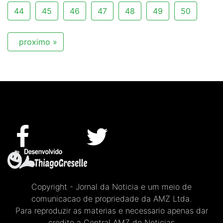
44
45
46
47
48
49
50
proximo »
Copyright - Jornal da Noticia e um meio de
comunicacao de propriedade da AMZ Ltda.
Para reproduzir as materias e necessario apenas dar
credito a Central AMZ de Noticias