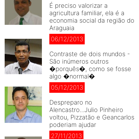
É preciso valorizar a
agricultura familiar, ela é a
economia social da região do
Araguaia
06/12/2013
Contraste de dois mundos -
São inúmeros outros
�porquês�, como se fosse
algo �normal�
05/12/2013
Despreparo no
Alencastro...Julio Pinheiro
voltou, Pizzatão e Geancarlos
poderiam ajudar
27/11/2013