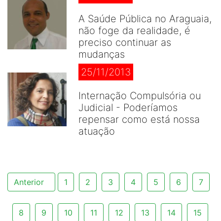
A Saúde Pública no Araguaia,
não foge da realidade, é
preciso continuar as
mudanças
25/11/2013
Internação Compulsória ou
Judicial - Poderíamos
repensar como está nossa
atuação
Anterior
1
2
3
4
5
6
7
8
9
10
11
12
13
14
15