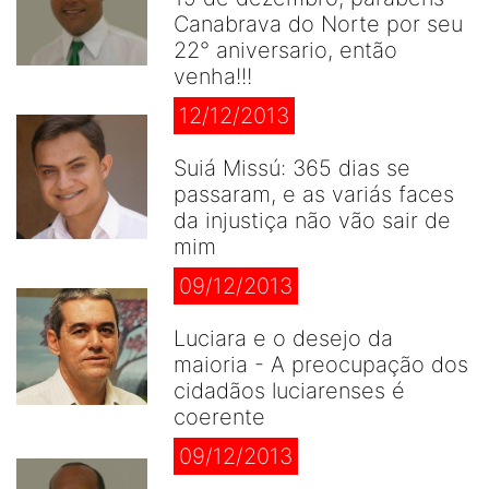
Canabrava do Norte por seu
22° aniversario, então
venha!!!
12/12/2013
Suiá Missú: 365 dias se
passaram, e as variás faces
da injustiça não vão sair de
mim
09/12/2013
Luciara e o desejo da
maioria - A preocupação dos
cidadãos luciarenses é
coerente
09/12/2013