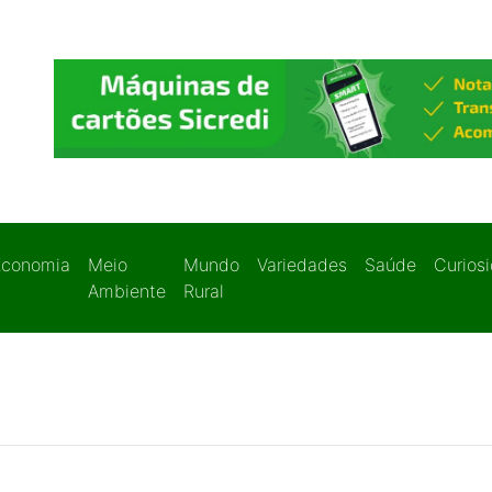
Economia
Meio
Mundo
Variedades
Saúde
Curios
Ambiente
Rural