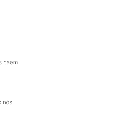
s caem
s nós