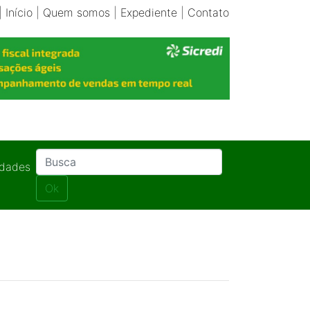
|
Início
|
Quem somos
|
Expediente
|
Contato
idades
Ok