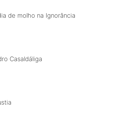
ia de molho na Ignorância
ro Casaldáliga
stia