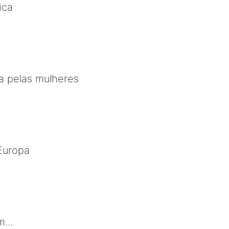
ica
la pelas mulheres
Europa
...