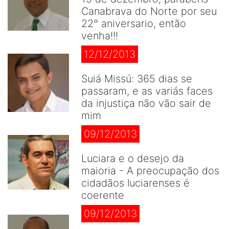
Canabrava do Norte por seu
22° aniversario, então
venha!!!
12/12/2013
Suiá Missú: 365 dias se
passaram, e as variás faces
da injustiça não vão sair de
mim
09/12/2013
Luciara e o desejo da
maioria - A preocupação dos
cidadãos luciarenses é
coerente
09/12/2013