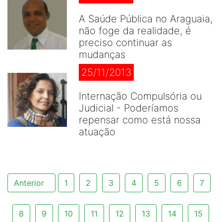
A Saúde Pública no Araguaia,
não foge da realidade, é
preciso continuar as
mudanças
25/11/2013
Internação Compulsória ou
Judicial - Poderíamos
repensar como está nossa
atuação
Anterior
1
2
3
4
5
6
7
8
9
10
11
12
13
14
15