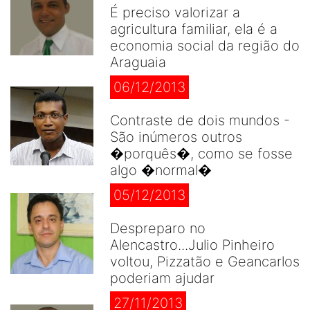
É preciso valorizar a
agricultura familiar, ela é a
economia social da região do
Araguaia
06/12/2013
Contraste de dois mundos -
São inúmeros outros
�porquês�, como se fosse
algo �normal�
05/12/2013
Despreparo no
Alencastro...Julio Pinheiro
voltou, Pizzatão e Geancarlos
poderiam ajudar
27/11/2013