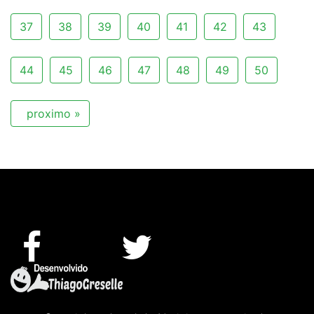
37
38
39
40
41
42
43
44
45
46
47
48
49
50
proximo »