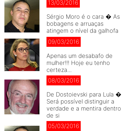
13/03/2016
Sérgio Moro é o cara � As
bobagens e arruaças
atingem o nível da galhofa
09/03/2016
Apenas um desabafo de
mulher!!! Hoje eu tenho
certeza...
08/03/2016
De Dostoievski para Lula �
Será possível distinguir a
verdade e a mentira dentro
de si
05/03/2016