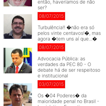
então, haveríamos de não
ser?
08/07/2015
Turbulência!! �não era só
pelos vinte centavos!�, mas
agora �tem uns aí que...�
08/07/2015
Advocacia Pública: as
verdades da PEC 80 - O
debate há de ser respeitoso
e institucional
03/07/2015
Os �04 Poderes� da
maioridade penal no Brasil -