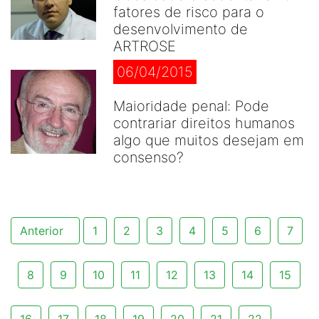
fatores de risco para o
desenvolvimento de
ARTROSE
06/04/2015
Maioridade penal: Pode
contrariar direitos humanos
algo que muitos desejam em
consenso?
Anterior
1
2
3
4
5
6
7
8
9
10
11
12
13
14
15