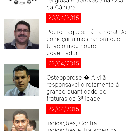
religiosa é aprovado na CCJ
da Câmara
23/04/2015
Pedro Taques: Tá na hora! De
começar a mostrar pra que
tu veio meu nobre
governador
22/04/2015
Osteoporose � A vilã
responsável diretamente à
grande quantidade de
fraturas da 3ª idade
22/04/2015
Indicações, Contra
indicações e Tratamentos