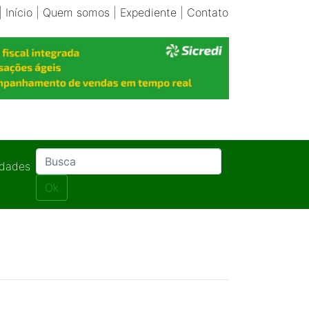
|
Início
|
Quem somos
|
Expediente
|
Contato
idades
Ok