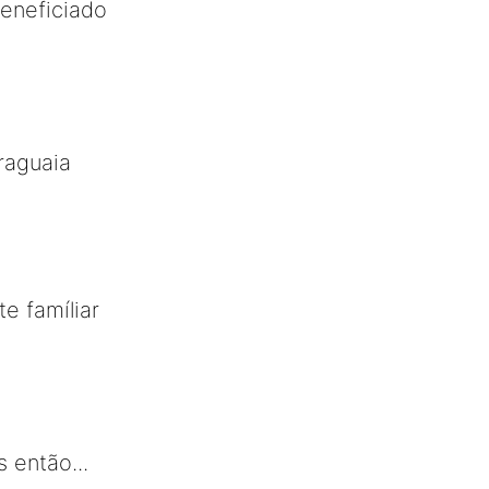
beneficiado
raguaia
e famíliar
 então...