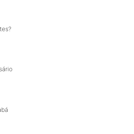
tes?
sário
abá