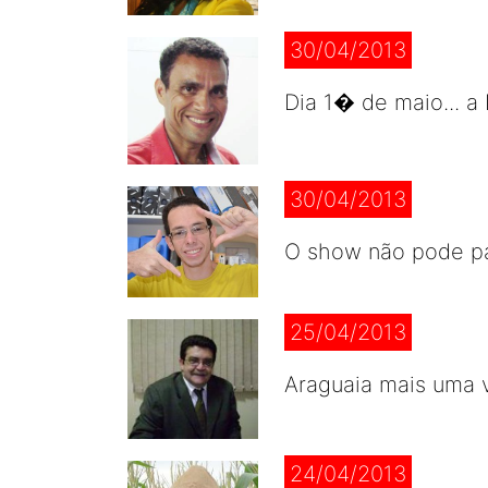
30/04/2013
Dia 1� de maio... a 
30/04/2013
O show não pode par
25/04/2013
Araguaia mais uma v
24/04/2013