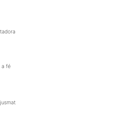
stadora
 a fé
njusmat