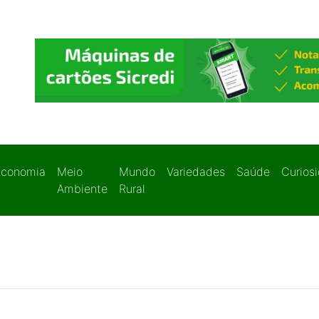
Economia
Meio
Mundo
Variedades
Saúde
Curios
Ambiente
Rural