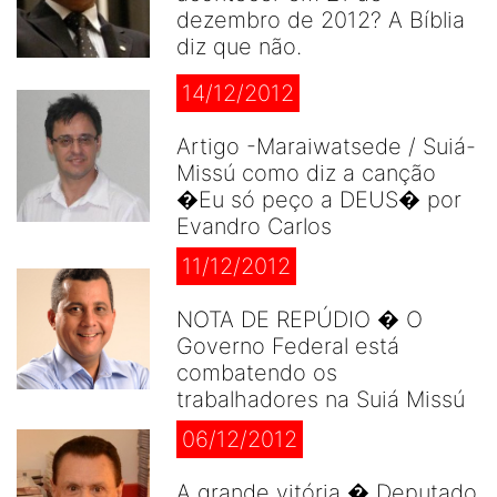
dezembro de 2012? A Bíblia
diz que não.
14/12/2012
Artigo -Maraiwatsede / Suiá-
Missú como diz a canção
�Eu só peço a DEUS� por
Evandro Carlos
11/12/2012
NOTA DE REPÚDIO � O
Governo Federal está
combatendo os
trabalhadores na Suiá Missú
06/12/2012
A grande vitória � Deputado