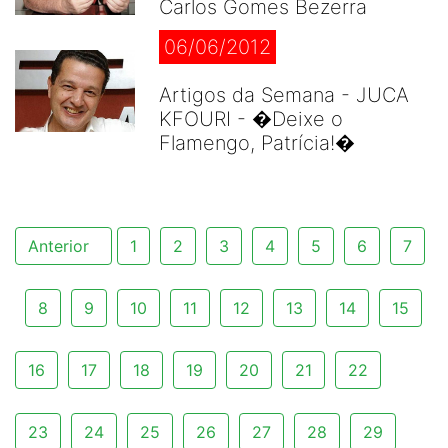
Carlos Gomes Bezerra
06/06/2012
Artigos da Semana - JUCA
KFOURI - �Deixe o
Flamengo, Patrícia!�
Anterior
1
2
3
4
5
6
7
8
9
10
11
12
13
14
15
16
17
18
19
20
21
22
23
24
25
26
27
28
29