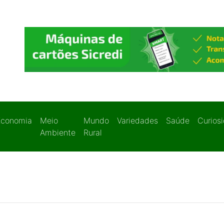
Economia
Meio
Mundo
Variedades
Saúde
Curios
Ambiente
Rural