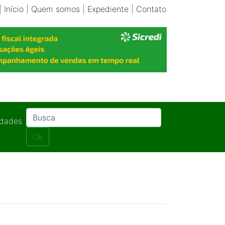
|
Início
|
Quem somos
|
Expediente
|
Contato
idades
Ok