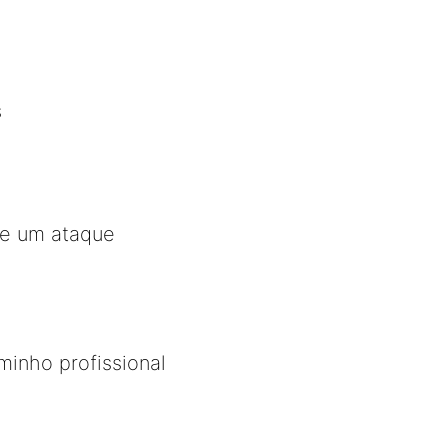
s
de um ataque
inho profissional