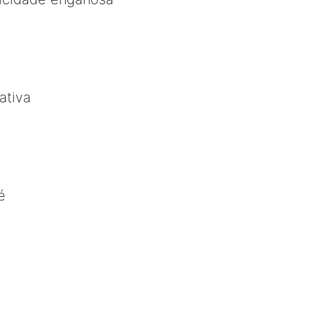
ativa
é