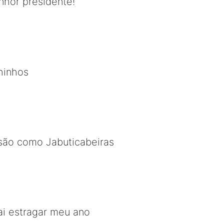
nhor presidente!
hinhos
 são como Jabuticabeiras
ai estragar meu ano