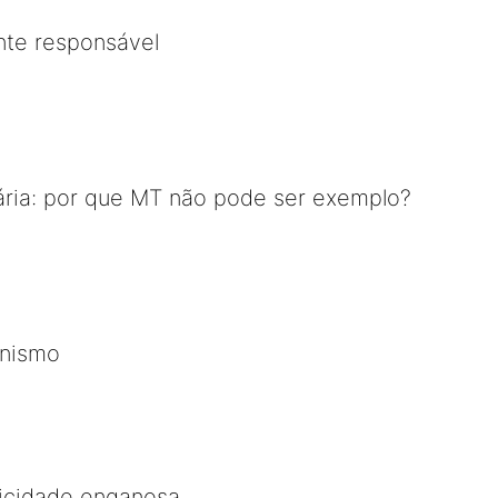
te responsável
ária: por que MT não pode ser exemplo?
unismo
icidade enganosa