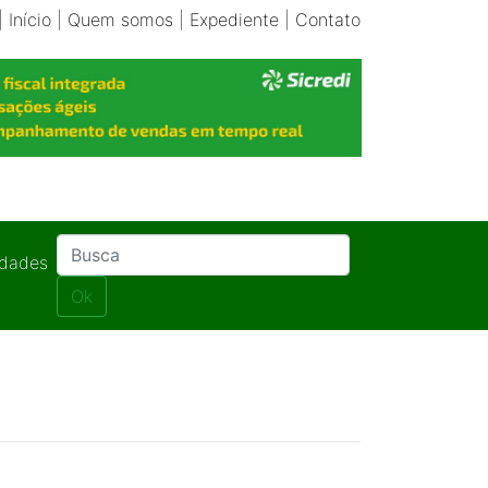
|
Início
|
Quem somos
|
Expediente
|
Contato
idades
Ok