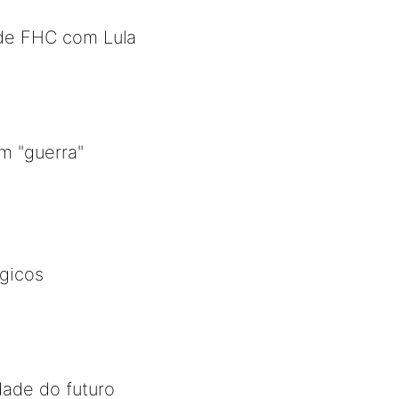
 de FHC com Lula
m "guerra"
gicos
dade do futuro