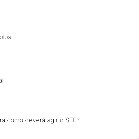
plos
al
a como deverá agir o STF?