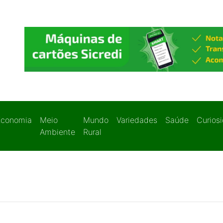
Economia
Meio
Mundo
Variedades
Saúde
Curios
Ambiente
Rural