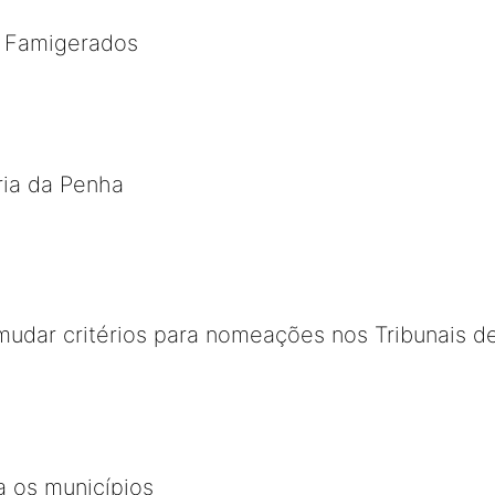
 e Famigerados
ria da Penha
mudar critérios para nomeações nos Tribunais d
a os municípios