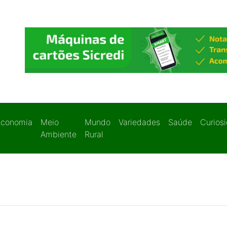
Economia
Meio
Mundo
Variedades
Saúde
Curios
Ambiente
Rural