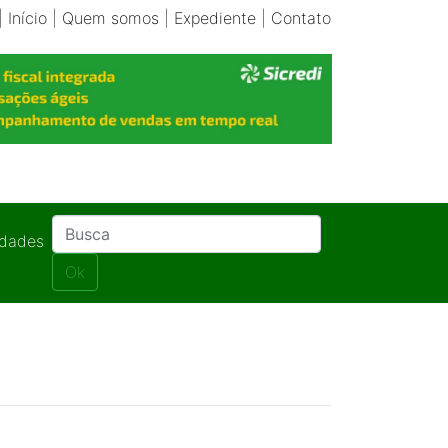
|
Início
|
Quem somos
|
Expediente
|
Contato
idades
Ok