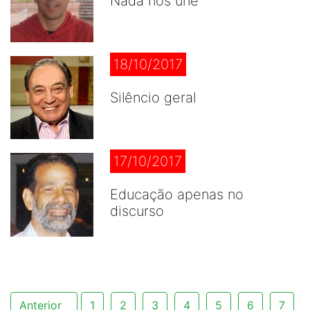
Nada nos une
18/10/2017
Silêncio geral
17/10/2017
Educação apenas no
discurso
Anterior
1
2
3
4
5
6
7