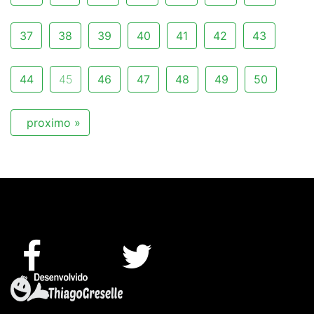
37
38
39
40
41
42
43
44
45
46
47
48
49
50
proximo »