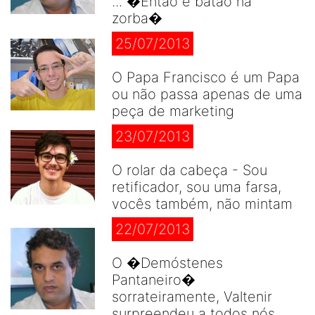
... �Então é batão na
zorba�
25/07/2013
O Papa Francisco é um Papa
ou não passa apenas de uma
peça de marketing
23/07/2013
O rolar da cabeça - Sou
retificador, sou uma farsa,
vocês também, não mintam
22/07/2013
O �Demóstenes
Pantaneiro�
sorrateiramente, Valtenir
surpreendeu a todos nós