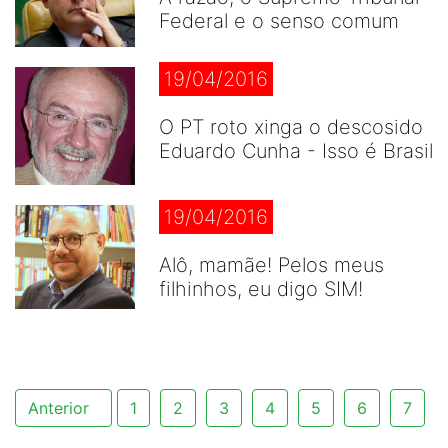
Federal e o senso comum
19/04/2016
O PT roto xinga o descosido
Eduardo Cunha - Isso é Brasil
19/04/2016
Alô, mamãe! Pelos meus
filhinhos, eu digo SIM!
Anterior
1
2
3
4
5
6
7