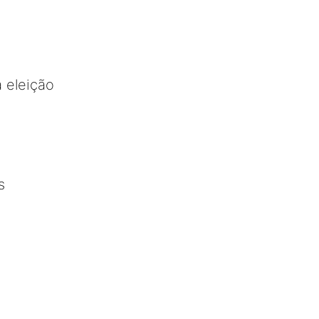
 eleição
s