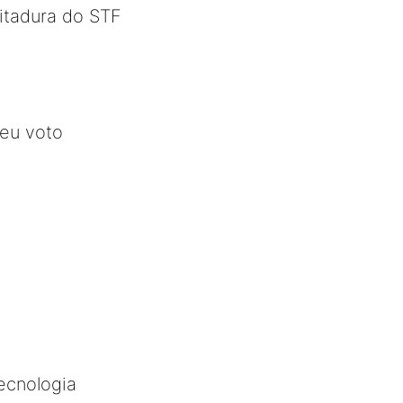
ditadura do STF
seu voto
ecnologia