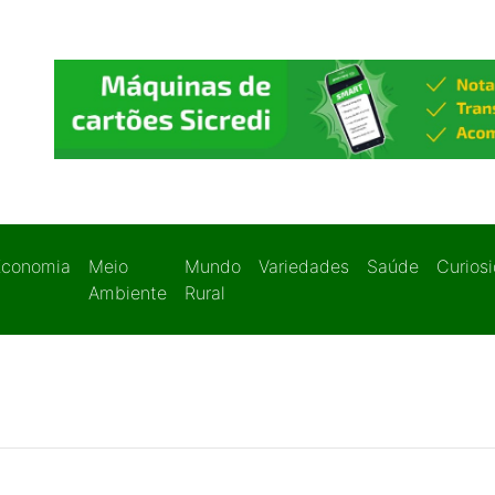
Economia
Meio
Mundo
Variedades
Saúde
Curios
Ambiente
Rural