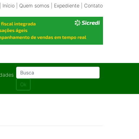
|
Início
|
Quem somos
|
Expediente
|
Contato
idades
Ok