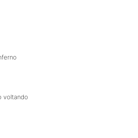
nferno
o voltando