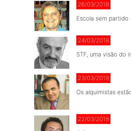
26/03/2018
Escola sem partido
24/03/2018
STF, uma visão do i
23/03/2018
Os alquimistas estã
22/03/2018