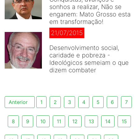
sonhos a realizar, Não se
enganem: Mato Grosso esta
em transformação!
21/07/2015
Desenvolvimento social,
caridade e pobreza -
Ideológicos semeiam o que
dizem combater
Anterior
1
2
3
4
5
6
7
8
9
10
11
12
13
14
15