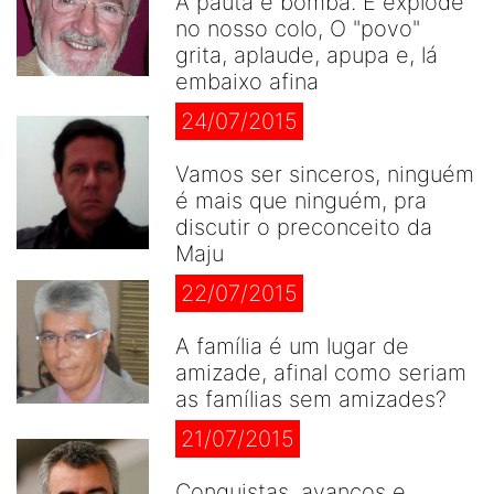
A pauta é bomba. E explode
no nosso colo, O "povo"
grita, aplaude, apupa e, lá
embaixo afina
24/07/2015
Vamos ser sinceros, ninguém
é mais que ninguém, pra
discutir o preconceito da
Maju
22/07/2015
A família é um lugar de
amizade, afinal como seriam
as famílias sem amizades?
21/07/2015
Conquistas, avanços e