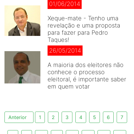
01/06/2014
Xeque-mate - Tenho uma
revelação e uma proposta
para fazer para Pedro
Taques!
26/05/2014
A maioria dos eleitores não
conhece o processo
eleitoral, é importante saber
em quem votar
Anterior
1
2
3
4
5
6
7