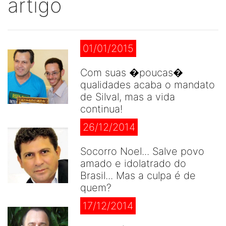
artigo
01/01/2015
Com suas �poucas�
qualidades acaba o mandato
de Silval, mas a vida
continua!
26/12/2014
Socorro Noel... Salve povo
amado e idolatrado do
Brasil... Mas a culpa é de
quem?
17/12/2014