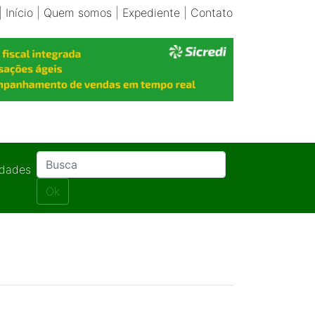
|
Início
|
Quem somos
|
Expediente
|
Contato
idades
Ok