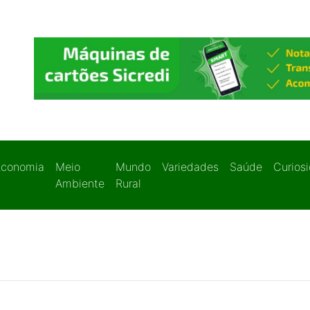
Economia
Meio
Mundo
Variedades
Saúde
Curios
Ambiente
Rural