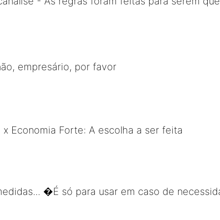
canálise - As regras foram feitas para serem qu
não, empresário, por favor
 x Economia Forte: A escolha a ser feita
 medidas... �É só para usar em caso de necess