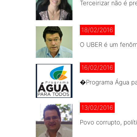
Terceirizar não é pr
18/02/2016
O UBER é um fenôme
16/02/2016
�Programa Água par
13/02/2016
Povo corrupto, polít