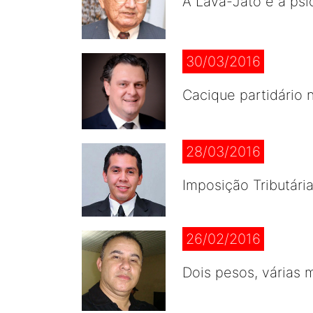
A Lava-Jato e a psi
30/03/2016
Cacique partidário 
28/03/2016
Imposição Tributária
26/02/2016
Dois pesos, várias