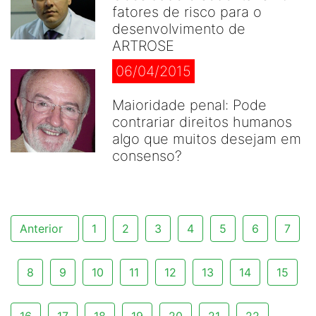
fatores de risco para o
desenvolvimento de
ARTROSE
06/04/2015
Maioridade penal: Pode
contrariar direitos humanos
algo que muitos desejam em
consenso?
Anterior
1
2
3
4
5
6
7
8
9
10
11
12
13
14
15