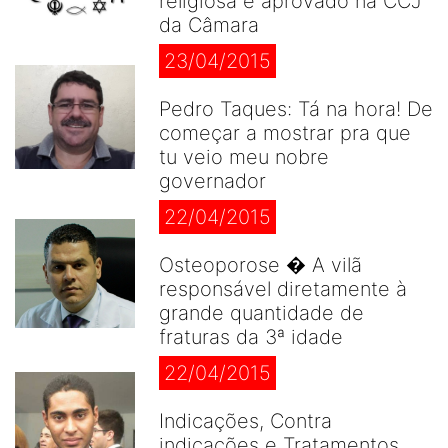
religiosa é aprovado na CCJ
da Câmara
23/04/2015
Pedro Taques: Tá na hora! De
começar a mostrar pra que
tu veio meu nobre
governador
22/04/2015
Osteoporose � A vilã
responsável diretamente à
grande quantidade de
fraturas da 3ª idade
22/04/2015
Indicações, Contra
indicações e Tratamentos