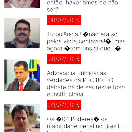
então, haveríamos de não
ser?
08/07/2015
Turbulência!! �não era só
pelos vinte centavos!�, mas
agora �tem uns aí que...�
08/07/2015
Advocacia Pública: as
verdades da PEC 80 - O
debate há de ser respeitoso
e institucional
03/07/2015
Os �04 Poderes� da
maioridade penal no Brasil -