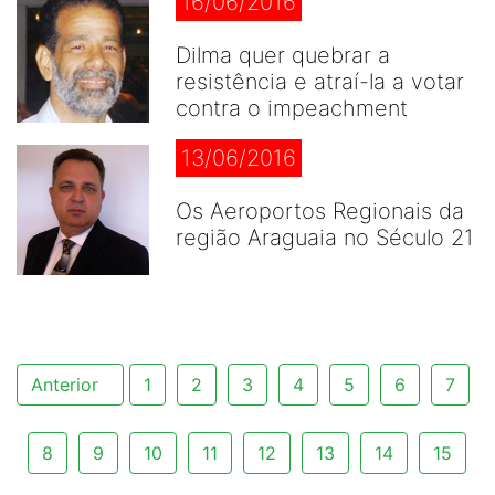
16/06/2016
Dilma quer quebrar a
resistência e atraí-la a votar
contra o impeachment
13/06/2016
Os Aeroportos Regionais da
região Araguaia no Século 21
Anterior
1
2
3
4
5
6
7
8
9
10
11
12
13
14
15