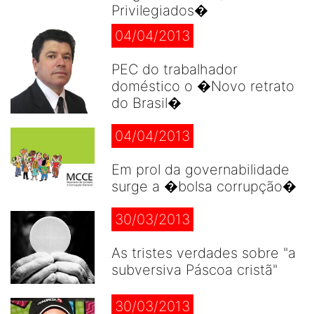
Privilegiados�
04/04/2013
PEC do trabalhador
doméstico o �Novo retrato
do Brasil�
04/04/2013
Em prol da governabilidade
surge a �bolsa corrupção�
30/03/2013
As tristes verdades sobre "a
subversiva Páscoa cristã"
30/03/2013