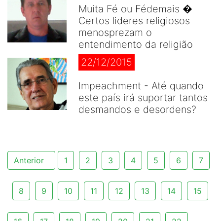
Muita Fé ou Fédemais �
Certos lideres religiosos
menosprezam o
entendimento da religião
22/12/2015
Impeachment - Até quando
este país irá suportar tantos
desmandos e desordens?
Anterior
1
2
3
4
5
6
7
8
9
10
11
12
13
14
15