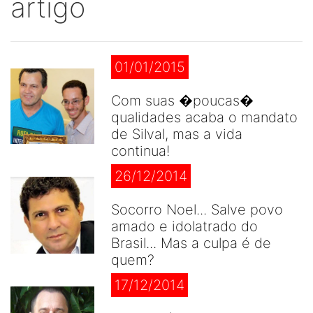
artigo
01/01/2015
Com suas �poucas�
qualidades acaba o mandato
de Silval, mas a vida
continua!
26/12/2014
Socorro Noel... Salve povo
amado e idolatrado do
Brasil... Mas a culpa é de
quem?
17/12/2014