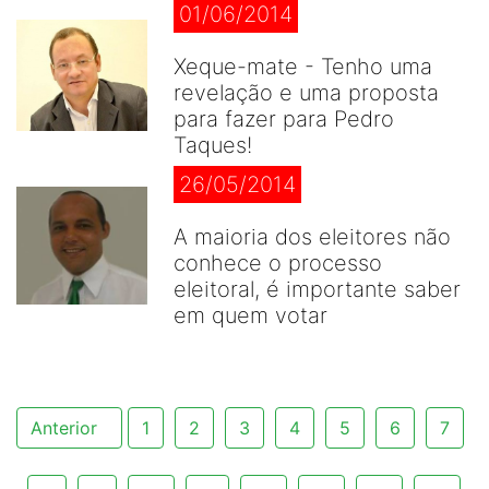
01/06/2014
Xeque-mate - Tenho uma
revelação e uma proposta
para fazer para Pedro
Taques!
26/05/2014
A maioria dos eleitores não
conhece o processo
eleitoral, é importante saber
em quem votar
Anterior
1
2
3
4
5
6
7