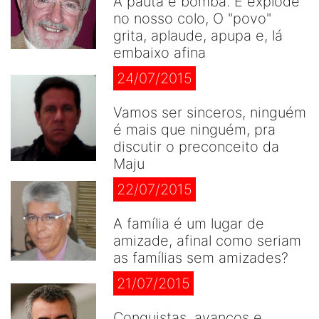
A pauta é bomba. E explode
no nosso colo, O "povo"
grita, aplaude, apupa e, lá
embaixo afina
24/07/2015
Vamos ser sinceros, ninguém
é mais que ninguém, pra
discutir o preconceito da
Maju
22/07/2015
A família é um lugar de
amizade, afinal como seriam
as famílias sem amizades?
21/07/2015
Conquistas, avanços e