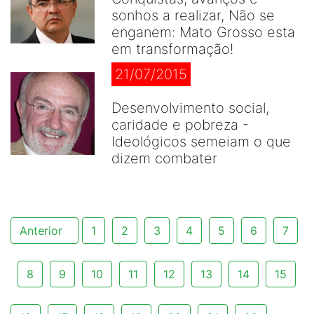
sonhos a realizar, Não se
enganem: Mato Grosso esta
em transformação!
21/07/2015
Desenvolvimento social,
caridade e pobreza -
Ideológicos semeiam o que
dizem combater
Anterior
1
2
3
4
5
6
7
8
9
10
11
12
13
14
15