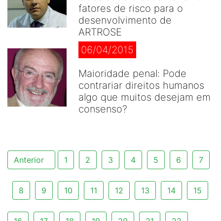
fatores de risco para o
desenvolvimento de
ARTROSE
06/04/2015
Maioridade penal: Pode
contrariar direitos humanos
algo que muitos desejam em
consenso?
Anterior
1
2
3
4
5
6
7
8
9
10
11
12
13
14
15