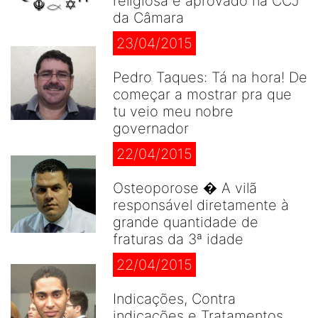
religiosa é aprovado na CCJ
da Câmara
23/04/2015
Pedro Taques: Tá na hora! De
começar a mostrar pra que
tu veio meu nobre
governador
22/04/2015
Osteoporose � A vilã
responsável diretamente à
grande quantidade de
fraturas da 3ª idade
22/04/2015
Indicações, Contra
indicações e Tratamentos