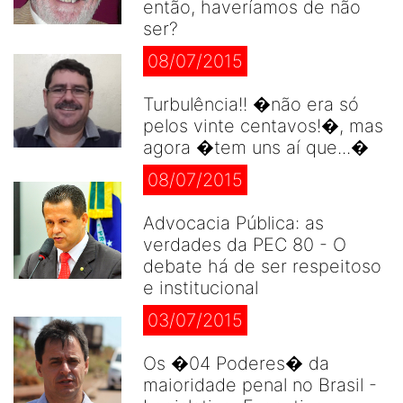
então, haveríamos de não
ser?
08/07/2015
Turbulência!! �não era só
pelos vinte centavos!�, mas
agora �tem uns aí que...�
08/07/2015
Advocacia Pública: as
verdades da PEC 80 - O
debate há de ser respeitoso
e institucional
03/07/2015
Os �04 Poderes� da
maioridade penal no Brasil -