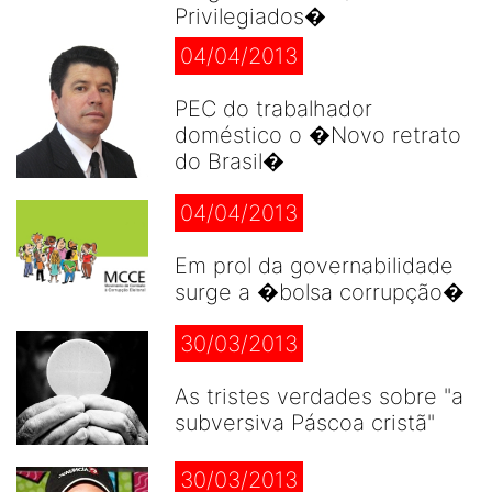
Privilegiados�
04/04/2013
PEC do trabalhador
doméstico o �Novo retrato
do Brasil�
04/04/2013
Em prol da governabilidade
surge a �bolsa corrupção�
30/03/2013
As tristes verdades sobre "a
subversiva Páscoa cristã"
30/03/2013