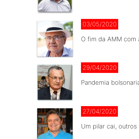
03/05/2020
O fim da AMM com 
29/04/2020
Pandemia bolsonari
27/04/2020
Um pilar cai, outro