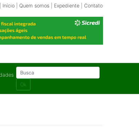
|
Início
|
Quem somos
|
Expediente
|
Contato
idades
Ok