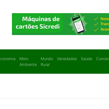
Economia
Meio
Mundo
Variedades
Saúde
Curios
Ambiente
Rural