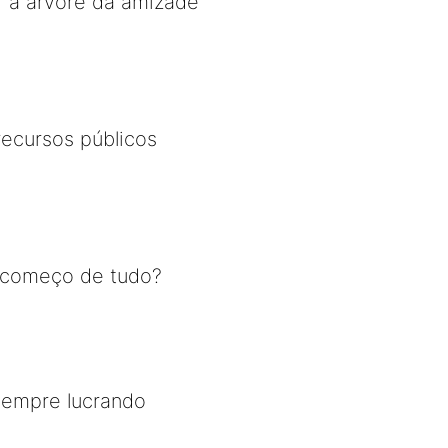
r a arvore da amizade
recursos públicos
o começo de tudo?
sempre lucrando