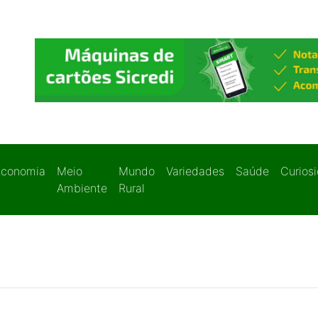
Economia
Meio
Mundo
Variedades
Saúde
Curios
Ambiente
Rural