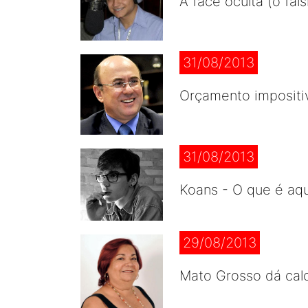
A face oculta (ó fa
31/08/2013
Orçamento impositiv
31/08/2013
Koans - O que é aqu
29/08/2013
Mato Grosso dá cal