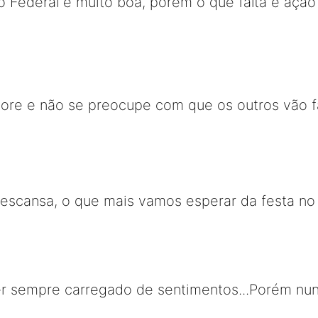
o Federal é muito boa, porém o que falta é ação 
gnore e não se preocupe com que os outros vão f
escansa, o que mais vamos esperar da festa no 
er sempre carregado de sentimentos...Porém nun