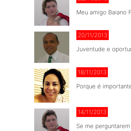
Meu amigo Baiano F
20/11/2013
Juventude e oportun
18/11/2013
Porque é important
14/11/2013
Se me perguntarem s