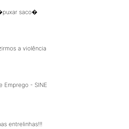
 �puxar saco�
irmos a violência
de Emprego - SINE
s entrelinhas!!!