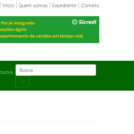
|
Início
|
Quem somos
|
Expediente
|
Contato
idades
Ok