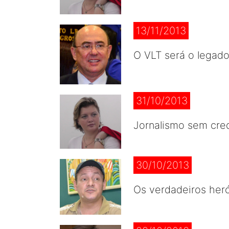
13/11/2013
O VLT será o legad
31/10/2013
Jornalismo sem cre
30/10/2013
Os verdadeiros heró