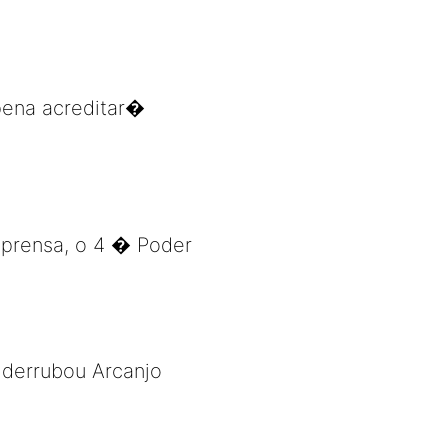
pena acreditar�
mprensa, o 4 � Poder
 derrubou Arcanjo