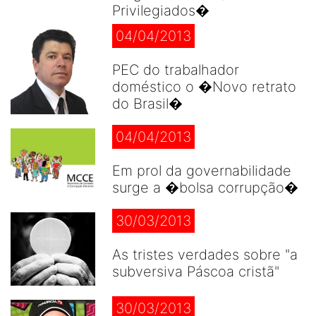
Privilegiados�
04/04/2013
PEC do trabalhador
doméstico o �Novo retrato
do Brasil�
04/04/2013
Em prol da governabilidade
surge a �bolsa corrupção�
30/03/2013
As tristes verdades sobre "a
subversiva Páscoa cristã"
30/03/2013