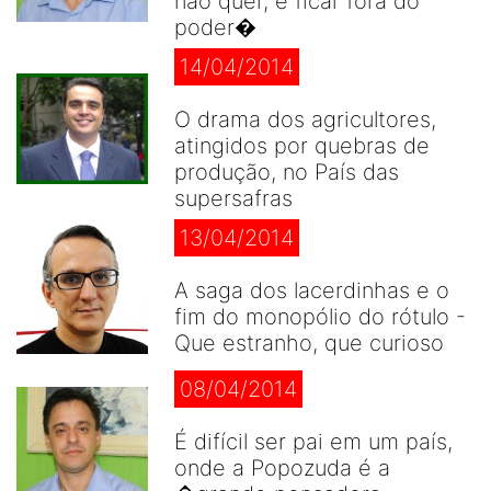
não quer, é ficar fora do
poder�
14/04/2014
O drama dos agricultores,
atingidos por quebras de
produção, no País das
supersafras
13/04/2014
A saga dos lacerdinhas e o
fim do monopólio do rótulo -
Que estranho, que curioso
08/04/2014
É difícil ser pai em um país,
onde a Popozuda é a