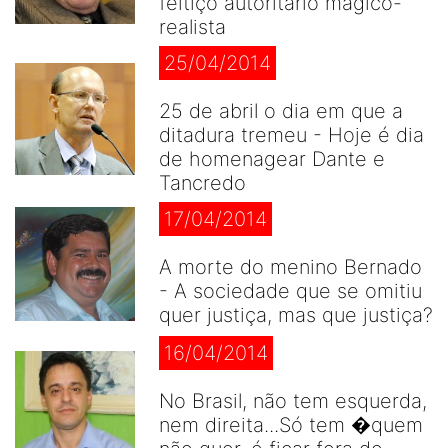
feitiço autoritário mágico-
realista
25/04/2014
25 de abril o dia em que a
ditadura tremeu - Hoje é dia
de homenagear Dante e
Tancredo
17/04/2014
A morte do menino Bernado
- A sociedade que se omitiu
quer justiça, mas que justiça?
16/04/2014
No Brasil, não tem esquerda,
nem direita...Só tem �quem