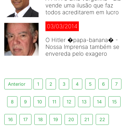
vende uma ilusão que faz
todos acreditarem em lucro
03/03/2014
O Hitler �papa-banana� -
Nossa Imprensa também se
envereda pelo exagero
Anterior
1
2
3
4
5
6
7
8
9
10
11
12
13
14
15
16
17
18
19
20
21
22