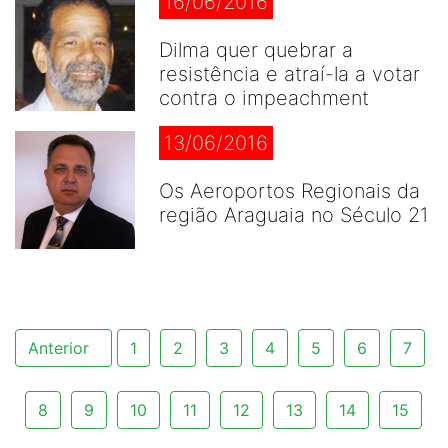
16/06/2016
Dilma quer quebrar a
resistência e atraí-la a votar
contra o impeachment
13/06/2016
Os Aeroportos Regionais da
região Araguaia no Século 21
Anterior
1
2
3
4
5
6
7
8
9
10
11
12
13
14
15