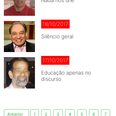
Nada nos une
18/10/2017
Silêncio geral
17/10/2017
Educação apenas no
discurso
Anterior
1
2
3
4
5
6
7