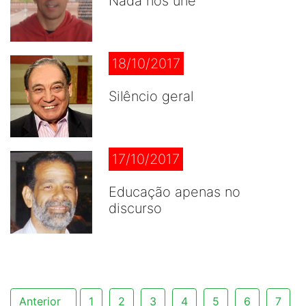
Nada nos une
18/10/2017
Silêncio geral
17/10/2017
Educação apenas no
discurso
Anterior
1
2
3
4
5
6
7