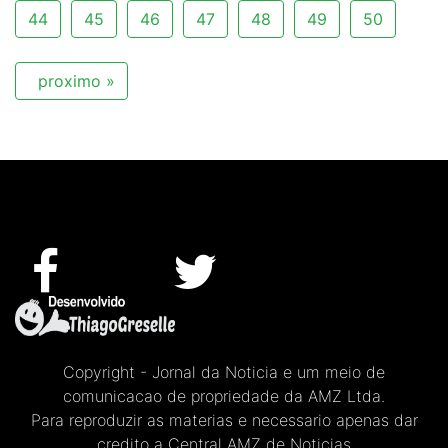
44
45
46
47
48
49
50
proximo »
Copyright - Jornal da Noticia e um meio de
comunicacao de propriedade da AMZ Ltda.
Para reproduzir as materias e necessario apenas dar
credito a Central AMZ de Noticias