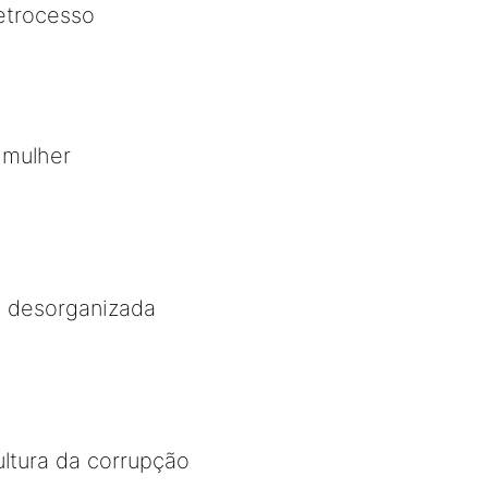
etrocesso
 mulher
l desorganizada
ltura da corrupção