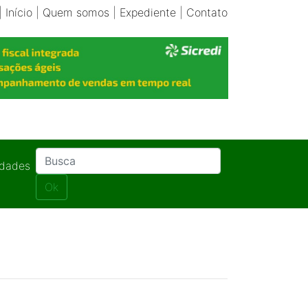
|
Início
|
Quem somos
|
Expediente
|
Contato
idades
Ok