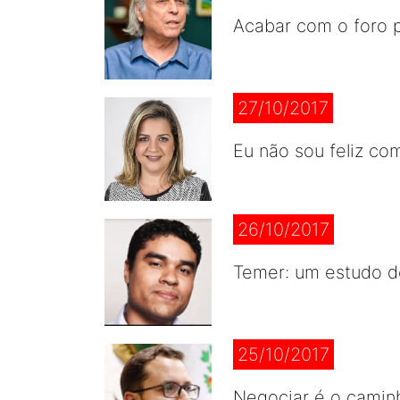
Acabar com o foro p
27/10/2017
Eu não sou feliz co
26/10/2017
Temer: um estudo d
25/10/2017
Negociar é o caminh