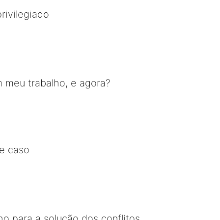
rivilegiado
m meu trabalho, e agora?
e caso
o para a solução dos conflitos