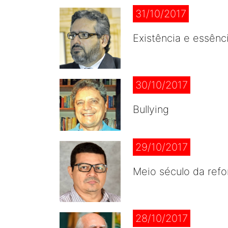
31/10/2017
Existência e essênc
30/10/2017
Bullying
29/10/2017
Meio século da refo
28/10/2017