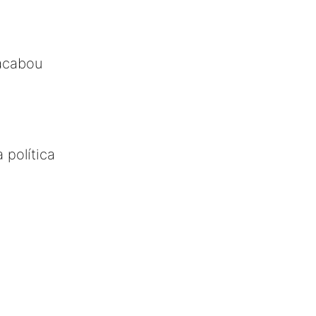
acabou
 política