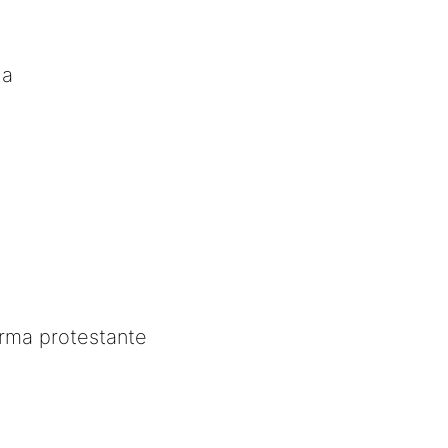
ia
rma protestante