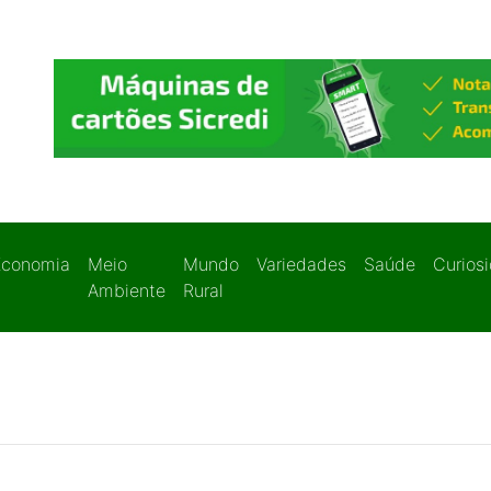
Economia
Meio
Mundo
Variedades
Saúde
Curios
Ambiente
Rural