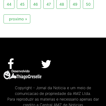
44
45
46
47
48
49
50
proximo »
Copyright - Jornal da Noticia e um meio de
comunicacao de propriedade da AMZ Ltda.
Para reproduzir as materias e necessario apenas dar
credito a Central AMZ de Noticias