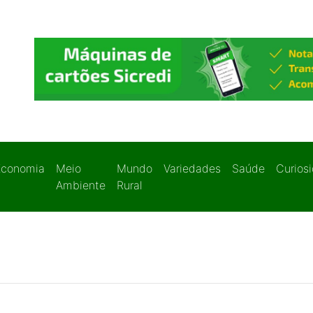
Economia
Meio
Mundo
Variedades
Saúde
Curios
Ambiente
Rural