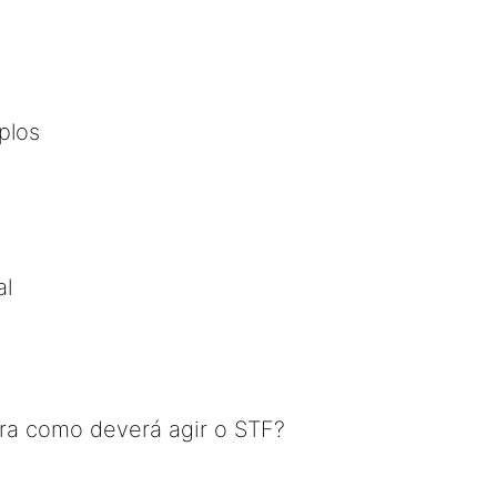
plos
al
a como deverá agir o STF?