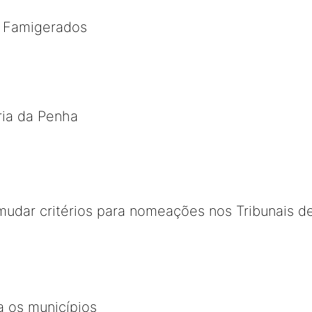
 e Famigerados
ria da Penha
mudar critérios para nomeações nos Tribunais d
a os municípios