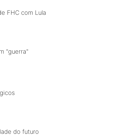
 de FHC com Lula
m "guerra"
gicos
dade do futuro