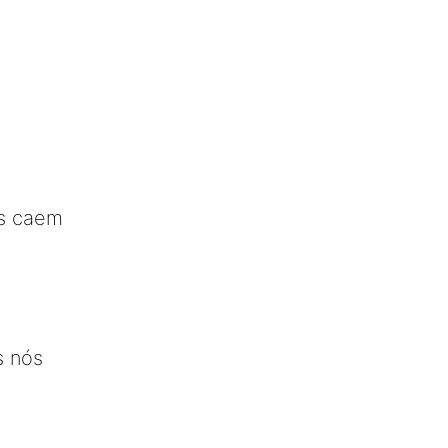
s caem
s nós