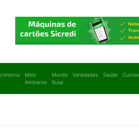
Economia
Meio
Mundo
Variedades
Saúde
Curios
Ambiente
Rural