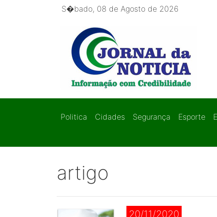
S�bado, 08 de Agosto de 2026
Politica
Cidades
Segurança
Esporte
artigo
20/11/2020