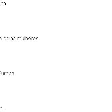
ica
la pelas mulheres
Europa
...