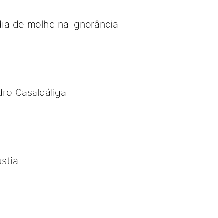
ia de molho na Ignorância
ro Casaldáliga
stia