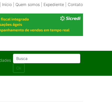
|
Início
|
Quem somos
|
Expediente
|
Contato
idades
Ok